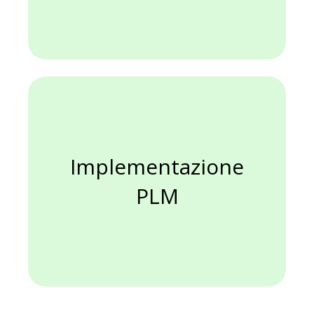
saranno forniti.
guida e i desiderata che ci
inclusive" a partire dalle linee
una soluzione "turnkey all
gruppo. Contattaci e ti forniremo
Affidati all'esperienza del nostro
di uno studio CAD/CAE/CAM/PLM?
Necessiti di un modello digitale e
competenza e/o tempo per farlo?
CAD- NATIVO, ma non hai
progetto di implementazione PLM
Hai necessità di sviluppare un
Implementazione PLM
Implementazione
PLM