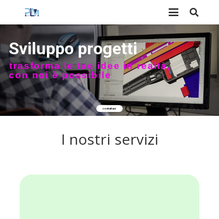
S
v
i
l
u
p
p
o
p
r
o
g
e
t
t
i
t
r
a
s
f
o
r
m
a
l
e
t
u
e
i
d
e
e
i
n
r
e
a
l
t
à
,
c
o
n
n
o
i
è
p
o
s
s
i
b
i
l
e
contattaci
I nostri servizi
PLM
formazione software
Consulenza e