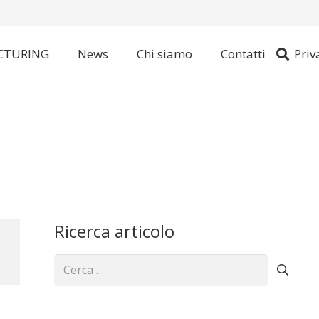
CTURING
News
Chi siamo
Contatti
Priv
Ricerca articolo
Ricerca
per: