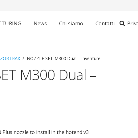
CTURING
News
Chi siamo
Contatti
Priv
 ZORTRAX
/
NOZZLE SET M300 Dual – Inventure
ET M300 Dual –
a
lus nozzle to install in the hotend v3.