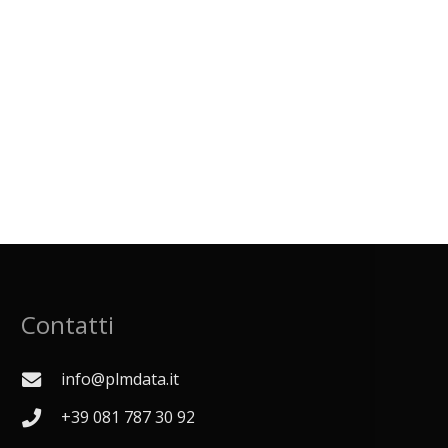
Contatti
info@plmdata.it
+39 081 787 30 92