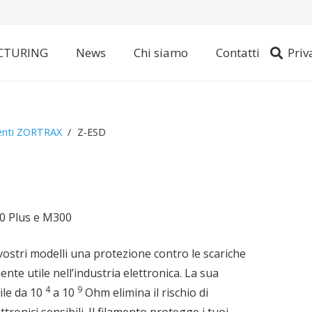
CTURING
News
Chi siamo
Contatti
Priv
enti ZORTRAX
/
Z-ESD
0 Plus e M300
 vostri modelli una protezione contro le scariche
nte utile nell’industria elettronica. La sua
4
9
bile da 10
a 10
Ohm elimina il rischio di
tronici sensibili. Il filamento protegge i tuoi