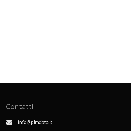
Contatti
info@plmdata.it