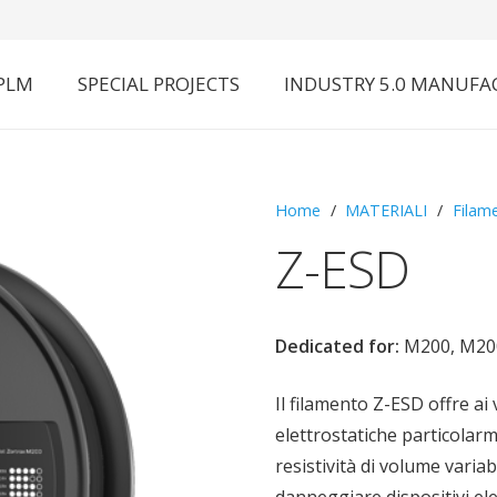
 PLM
SPECIAL PROJECTS
INDUSTRY 5.0 MANUFA
Home
/
MATERIALI
/
Filam
Z-ESD
Dedicated for:
M200, M20
Il filamento Z-ESD offre ai
elettrostatiche particolarme
resistività di volume varia
danneggiare dispositivi elet