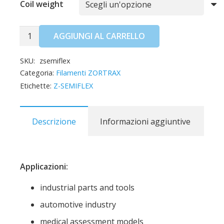
Coil weight
Z-
AGGIUNGI AL CARRELLO
SEMIFLEX
SKU:
zsemiflex
Categoria:
Filamenti ZORTRAX
quantità
Etichette:
Z-SEMIFLEX
Descrizione
Informazioni aggiuntive
Applicazioni:
industrial parts and tools
automotive industry
medical assessment models