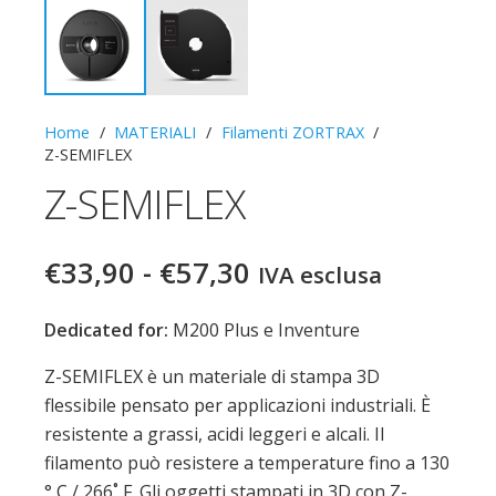
Home
/
MATERIALI
/
Filamenti ZORTRAX
/
Z-SEMIFLEX
Z-SEMIFLEX
Fascia
€
33,90
-
€
57,30
IVA esclusa
di
prezzo:
Dedicated for:
M200 Plus e Inventure
da
Z-SEMIFLEX è un materiale di stampa 3D
€33,90
flessibile pensato per applicazioni industriali. È
a
resistente a grassi, acidi leggeri e alcali. Il
€57,30
filamento può resistere a temperature fino a 130
° C / 266˚ F. Gli oggetti stampati in 3D con Z-