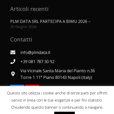
Articoli recenti
PLM DATA SRL PARTECIPA A BIMU 2026 –
30 Giugno 2026
Contatti
info@plmdata.it
+39 081 787 30 92
Via Vicinale Santa Maria del Pianto n.36
Torre 1 11° Piano 80143 Napoli (Italy)
Questo sito utilizza i cookie anche di terze parti per offrirti
servizi in linea con le tue esigenze e per fini statistici.
Chiudendo questo banner o continuando a navigare,