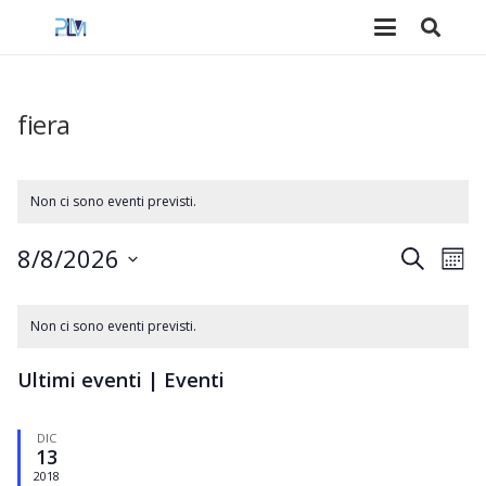
fiera
Non ci sono eventi previsti.
8/8/2026
Event
Ev
Cerca
Mese
Seleziona
Vi
Ricer
Calendario
la
Na
Non ci sono eventi previsti.
e
data.
di
Ultimi eventi | Eventi
viste
Eventi
Navig
DIC
13
2018