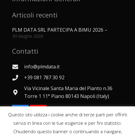
Articoli recenti
PLM DATA SRL PARTECIPA A BIMU 2026 –
30 Giugno 2026
Contatti
info@plmdata.it
+39 081 787 30 92
Via Vicinale Santa Maria del Pianto n.36
Torre 1 11° Piano 80143 Napoli (Italy)
Questo sito utilizza i cookie anche di terze parti per offrirti
servizi in linea con le tue esigenze e per fini statistici.
Chiudendo questo banner o continuando a navigare,