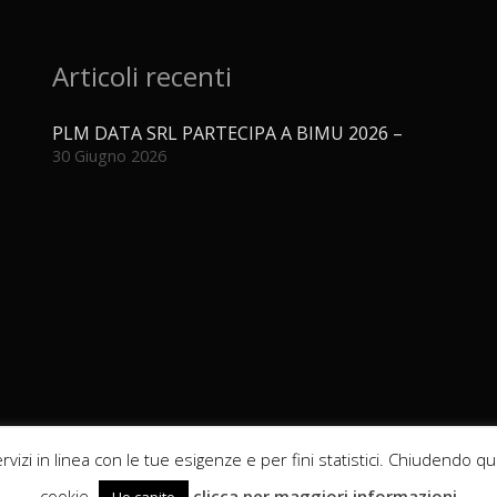
Articoli recenti
PLM DATA SRL PARTECIPA A BIMU 2026 –
30 Giugno 2026
 servizi in linea con le tue esigenze e per fini statistici. Chiudend
cookie.
clicca per maggiori informazioni