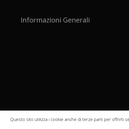
Informazioni Generali
Questo sito utilizza i cookie anche di terze parti per offrirti
© 2026
Plmdata p.iva 05323841212