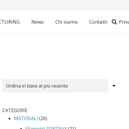
CTURING
News
Chi siamo
Contatti
Priv
CATEGORIE
MATERIALI
(26)
Filamenti ZORTRAX
(21)