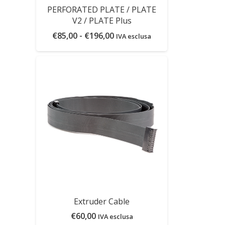
PERFORATED PLATE / PLATE
V2 / PLATE Plus
Fascia
€
85,00
-
€
196,00
IVA esclusa
di
prezzo:
da
€85,00
a
€196,00
Extruder Cable
€
60,00
IVA esclusa