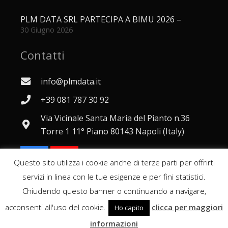
PLM DATA SRL PARTECIPA A BIMU 2026 –
30 Giugno 2026
Contatti
info@plmdata.it
+39 081 787 30 92
Via Vicinale Santa Maria del Pianto n.36
Torre 1 11° Piano 80143 Napoli (Italy)
Questo sito utilizza i cookie anche di terze parti per offrirti
servizi in linea con le tue esigenze e per fini statistici.
Chiudendo questo banner o continuando a navigare,
© 2026
Plmdata p.iva 05323841212
acconsenti all'uso del cookie.
clicca per maggiori
Ho capito
informazioni